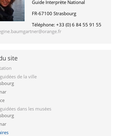
Guide Interprète National
FR-67100 Strasbourg
Téléphone: +33 (0) 6 84 55 91 55
egine.baumgartner@orange.fr
du site
tation
 guidées de la ville
asbourg
mar
ce
s guidées dans les musées
asbourg
mar
ires