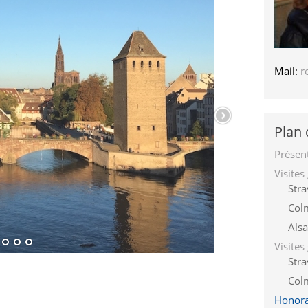
Mail:
r
Plan 
Présen
Visites
Str
Col
Alsa
Visite
Str
Col
Honora