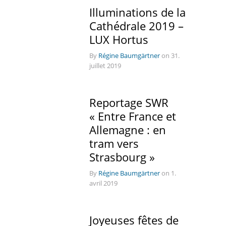
Illuminations de la
Cathédrale 2019 –
LUX Hortus
By
Régine Baumgärtner
on 31.
juillet 2019
Reportage SWR
« Entre France et
Allemagne : en
tram vers
Strasbourg »
By
Régine Baumgärtner
on 1.
avril 2019
Joyeuses fêtes de