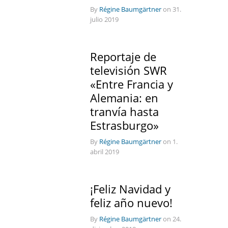
By
Régine Baumgärtner
on 31.
julio 2019
Reportaje de
televisión SWR
«Entre Francia y
Alemania: en
tranvía hasta
Estrasburgo»
By
Régine Baumgärtner
on 1.
abril 2019
¡Feliz Navidad y
feliz año nuevo!
By
Régine Baumgärtner
on 24.